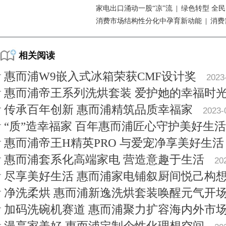
家电出口涌动一股“凉”流
|
绿色转型 全
消费市场结构性分化中孕育新动能
|
消费
相关阅读
惠而浦W9嵌入式冰箱荣获CMF设计奖
2023
惠而浦帝王系列洗烘套装 爱护她的幸福时
传承百年创新 惠而浦精筑品质幸福家
2023-
“质”造幸福家 百年惠而浦匠心守护美好生活
惠而浦帝王H精英PRO 与爱宠净享美好生活
惠而浦套系化高端家电 营造意趣于生活
20
尽享美好生活 惠而浦家电铺叙厨间悦己构
净洗柔烘 惠而浦新逸洗烘套装唤醒元气开
加码洗碗机赛道 惠而浦聚力扩容海内外市