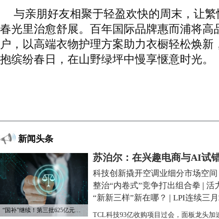
与亲朋好友相聚于轻盈欢快的周末，让繁
春光里治愈舒展。百年国际品牌惠而浦将高
户，以高端衣物护理方案助力衣橱轻松焕新
抱缤纷春日，在山野绿坪中慢享惬意时光。
新闻头条
苏泊尔：在兴趣电商与AI试
科技创新撬开空调业细分市场空间
整治“内卷式”竞争打出组合拳
|
活
“新新三样”新在哪？
|
LPI连续三
“国补”继续！第三批625亿元资金已下达
TCL科技93亿收购项目过会，面板龙头加