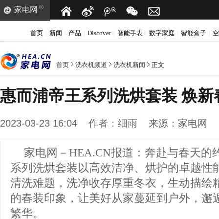
®
家电网
首页
新闻
产品
Discover
智能手表
数字家庭
智能盒子
空
|
|
|
|
|
|
|
首页
洗衣机频道
洗衣机新闻
正文
惠而浦帝王系列洗烘套装 焕新
2023-03-23 16:04
作者：
细雨
来源：
家电网
家电网－HEA.CN报道：
奔赴与春天的
系列洗烘套装以高效洁净、烘护的卓越性
清洗难题，洗净收存厚重冬衣，生动描绘
的春装印象，让美好从家蔓延到户外，邂
繁华。