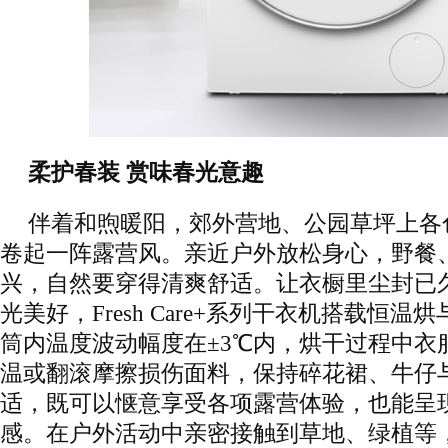
柔护春装 赏味春光意趣
伴着和煦暖阳，郊外营地、公园草坪上各
卷起一阵露营风。亲近户外放松身心，野餐
兴，自然要穿得清爽舒适。让衣橱里尘封已
光美好，Fresh Care+系列干衣机搭载恒
筒内温度波动幅度在±3℃内，烘干过程中衣
温或翻滚摩擦损伤面料，保持碎花裙、牛仔
适，既可以惬意享受各项露营体验，也能呈
感。在户外活动中亲密接触到草地、绿植等