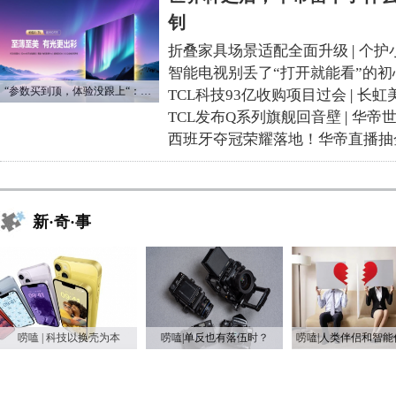
钊
折叠家具场景适配全面升级
|
个护
智能电视别丢了“打开就能看”的初
“参数买到顶，体验没跟上“：长虹追光Q70S给高端电视打了个样
TCL科技93亿收购项目过会
|
长虹
TCL发布Q系列旗舰回音壁
|
华帝
西班牙夺冠荣耀落地！华帝直播抽
新·奇·事
唠嗑 | 科技以换壳为本
唠嗑|单反也有落伍时？