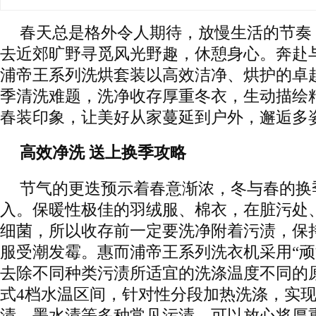
春天总是格外令人期待，放慢生活的节奏
去近郊旷野寻觅风光野趣，休憩身心。奔赴
浦帝王系列洗烘套装以高效洁净、烘护的卓
季清洗难题，洗净收存厚重冬衣，生动描绘
春装印象，让美好从家蔓延到户外，邂逅多
高效净洗 送上换季攻略
节气的更迭预示着春意渐浓，冬与春的换
入。保暖性极佳的羽绒服、棉衣，在脏污处
细菌，所以收存前一定要洗净附着污渍，保
服受潮发霉。惠而浦帝王系列洗衣机采用“顽
去除不同种类污渍所适宜的洗涤温度不同的
式4档水温区间，针对性分段加热洗涤，实
渍、墨水渍等多种常见污渍，可以放心将厚