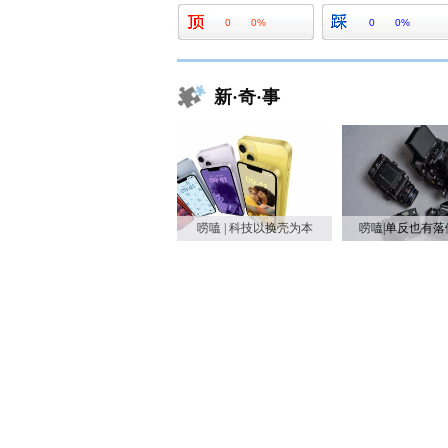
0
0%
0
0%
新·奇·事
唠嗑 | 科技以换壳为本
唠嗑|单反也有落