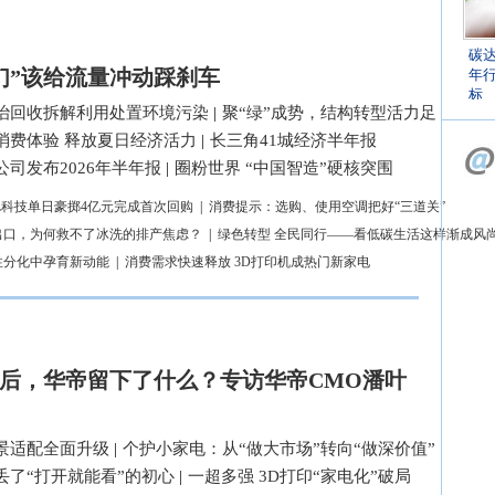
碳
们”该给流量冲动踩刹车
年
标
治回收拆解利用处置环境污染
|
聚“绿”成势，结构转型活力足
消费体验 释放夏日经济活力
|
长三角41城经济半年报
司发布2026年半年报
|
圈粉世界 “中国智造”硬核突围
L科技单日豪掷4亿元完成首次回购
|
消费提示：选购、使用空调把好“三道关”
出口，为何救不了冰洗的排产焦虑？
|
绿色转型 全民同行——看低碳生活这样渐成风
性分化中孕育新动能
|
消费需求快速释放 3D打印机成热门新家电
后，华帝留下了什么？专访华帝CMO潘叶
景适配全面升级
|
个护小家电：从“做大市场”转向“做深价值”
丢了“打开就能看”的初心
|
一超多强 3D打印“家电化”破局