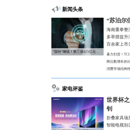
新闻头条
“苏泊尔
海南重拳整
多举措提升
百余家上市公
“国补”继续！第三批625亿元资金已下达
暴力扫货！TC
两位数增长的
消费市场结构
家电评鉴
世界杯之
钊
折叠家具场
智能电视别