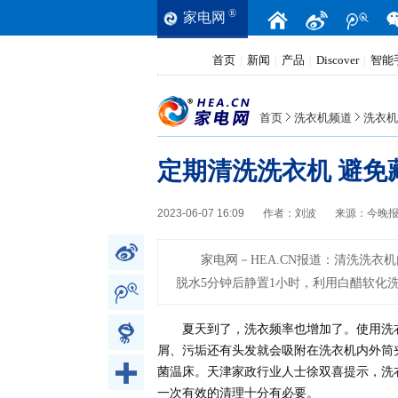
®
家电网
首页
新闻
产品
Discover
智能
|
|
|
|
首页
洗衣机频道
洗衣机
定期清洗洗衣机 避免
2023-06-07 16:09
作者：
刘波
来源：
今晚
家电网－HEA.CN报道：
清洗洗衣机
脱水5分钟后静置1小时，利用白醋软化
夏天到了，洗衣频率也增加了。使用洗
屑、污垢还有头发就会吸附在洗衣机内外筒
菌温床。天津家政行业人士徐双喜提示，洗
一次有效的清理十分有必要。