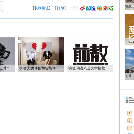
【复制网址】
【打印】
分享到
伍时？
唠嗑|人类伴侣和智能伴侣 哪个更好？
唠嗑|胡说八道文学拯救春节尴尬症
1
2
3