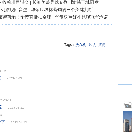
3亿收购项目过会
|
长虹美菱足球专列川渝皖三城同发
系列旗舰回音壁
|
华帝世界杯营销的三个关键判断
荣耀落地！华帝直播抽金球
|
华帝双重好礼兑现冠军承诺
Tags：
洗衣机
常识
滚筒
6-06
懂
2023-05-29
1
23-05-12
流
2023-05-11
26
看下
2023-04-23