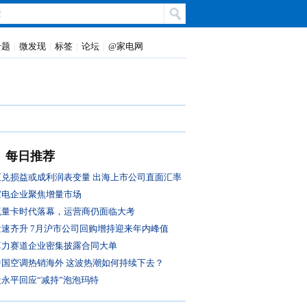
专题
微发现
标签
论坛
@家电网
|
|
|
|
每日推荐
汇兑损益或成利润表变量 出海上市公司直面汇率
风控大考
家电企业聚焦增量市场
流量卡时代落幕，运营商仍面临大考
量速齐升 7月沪市公司回购增持迎来年内峰值
算力赛道企业密集披露合同大单
中国空调热销海外 这波热潮如何持续下去？
段永平回应“减持”泡泡玛特