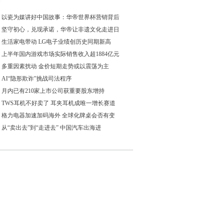
以瓷为媒讲好中国故事：华帝世界杯营销背后
坚守初心，兑现承诺，华帝让非遗文化走进日
生活家电带动 LG电子业绩创历史同期新高
上半年国内游戏市场实际销售收入超1884亿元
多重因素扰动 金价短期走势或以震荡为主
AI“隐形欺诈”挑战司法程序
月内已有210家上市公司获重要股东增持
TWS耳机不好卖了 耳夹耳机成唯一增长赛道
格力电器加速加码海外 全球化牌桌会否有变
从“卖出去”到“走进去” 中国汽车出海进