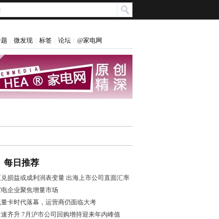
专题
微发现
标签
论坛
@家电网
|
|
|
|
每日推荐
汇兑损益或成利润表变量 出海上市公司直面汇率
风控大考
家电企业聚焦增量市场
流量卡时代落幕，运营商仍面临大考
量速齐升 7月沪市公司回购增持迎来年内峰值