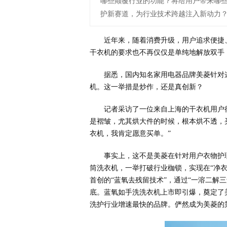
哪些颠覆行业的功能？将给用户带来哪
护新赛道，为行业技术跨越注入新动力
近年来，随着消费升级，用户追求便捷
干衣机的要求也不再仅仅是单纯地解放双手
据悉，国内知名家用电器品牌美菱针对
机。这一举措是炒作，还是真创新？
记者采访了一位来自上海的干衣机用户
是褶皱，尤其烘大件的时候，根本烘不透，
衣机，我肯定愿意买单。”
事实上，这不是美菱在针对用户衣物护理
筒洗衣机，一举打破行业枷锁，实现在“净衣
首创的“蓝氧去残留技术”，通过“一溶二解
底。蓝氧如手洗洗衣机上市即引爆，奠定了美
洗护行业增速最快的品牌。俨然成为美菱的