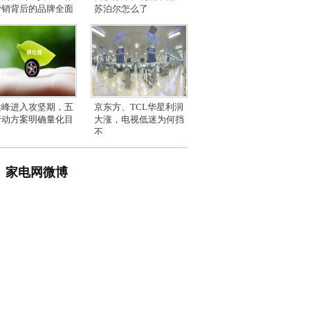
营销背后的品牌全面
苏泊尔怎么了
达峰进入攻坚期，五
京东方、TCL华星利润
行动方案明确量化目
大涨，电视低迷为何挡
不
家电网微博