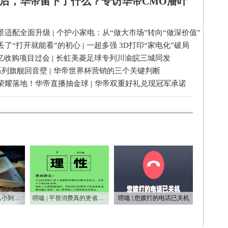
后，华帝留下了什么？专访华帝CMO潘叶
景适配全面升级
|
个护小家电：从“做大市场”转向“做深价值”
丢了“打开就能看”的初心
|
一超多强 3D打印“家电化”破局
3亿收购项目过会
|
长虹美菱足球专列川渝皖三城同发
系列旗舰回音壁
|
华帝世界杯营销的三个关键判断
荣耀落地！华帝直播抽金球
|
华帝双重好礼兑现冠军承诺
唠嗑 | 从无到有，从小到大，75年家电之变
唠嗑 | 平替消费真的更省钱吗？
唠嗑 | 您拨打的电话已关机