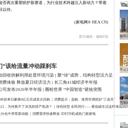
能否再次重塑烘护新赛道，为行业技术跨越注入新动力？带着
目以待。
(家电网® HEA.CN)
责任编辑：编辑E组
们”该给流量冲动踩刹车
治回收拆解利用处置环境污染
|
聚“绿”成势，结构转型活力足
消费体验 释放夏日经济活力
|
长三角41城经济半年报
司发布2026年半年报
|
圈粉世界 “中国智造”硬核突围
L科技单日豪掷4亿元完成首次回购
|
消费提示：选购、使用空调把好“三道关”
出口，为何救不了冰洗的排产焦虑？
|
绿色转型 全民同行——看低碳生活这样渐成风
性分化中孕育新动能
|
消费需求快速释放 3D打印机成热门新家电