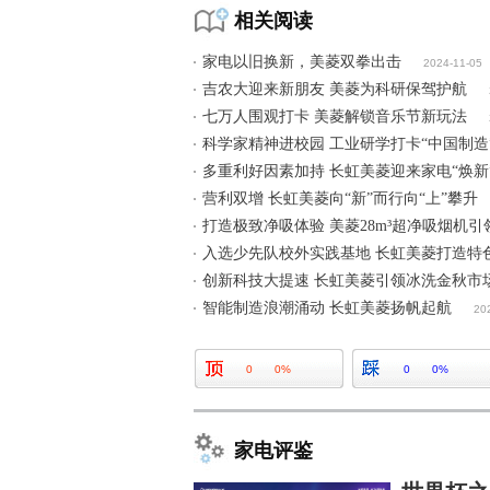
相关阅读
家电以旧换新，美菱双拳出击
2024-11-05
吉农大迎来新朋友 美菱为科研保驾护航
七万人围观打卡 美菱解锁音乐节新玩法
科学家精神进校园 工业研学打卡“中国制造
多重利好因素加持 长虹美菱迎来家电“焕新
营利双增 长虹美菱向“新”而行向“上”攀升
打造极致净吸体验 美菱28m³超净吸烟机引
入选少先队校外实践基地 长虹美菱打造特
创新科技大提速 长虹美菱引领冰洗金秋市
智能制造浪潮涌动 长虹美菱扬帆起航
20
0
0%
0
0%
家电评鉴