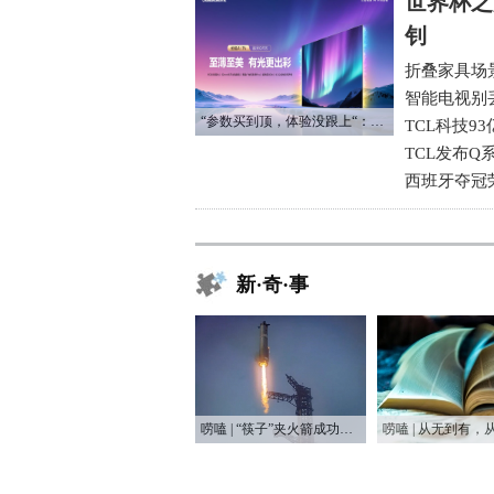
世界杯之
钊
折叠家具场
智能电视别
“参数买到顶，体验没跟上“：长虹追光Q70S给高端电视打了个样
TCL科技9
TCL发布Q
西班牙夺冠
新·奇·事
唠嗑 | “筷子”夹火箭成功，又让他装到了！？