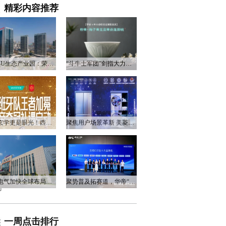
精彩内容推荐
衡阳3U生态产业园：荣电集团的政企合作新答卷
“斗牛士军团”剑指大力神杯，华帝以“一瓷一金”静候荣光
不止玄学更是眼光！西班牙队夺冠，华帝火速官宣启动兑奖福利
聚焦用户场景革新 美菱产品创新打造差异化居家体验
万和电气加快全球布局，海外营收占比升至四成
聚势普及拓赛道，华帝“亮剑”洗碗机峰会，破局存量换新
尚
一周点击排行