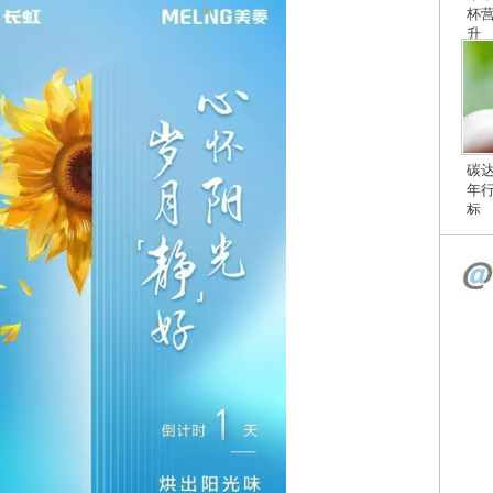
杯
升
碳
年
标