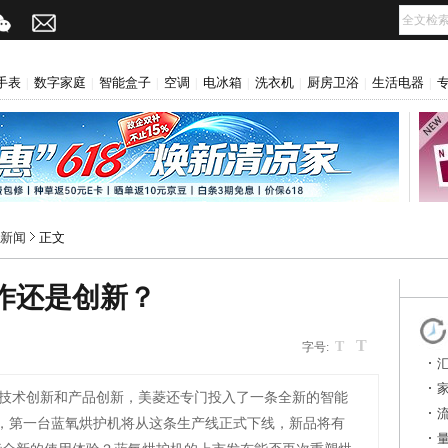
手表
数字家庭
智能盒子
空调
电冰箱
洗衣机
厨房卫浴
生活电器
|
|
|
|
|
|
|
|
新闻
正文
作还是创新？
T
网
T
字号:
技术创新和产品创新，美菱还专门投入了一条全新的智能
日，第一台蓝氧烘护机将从这条生产线正式下线，新品将有