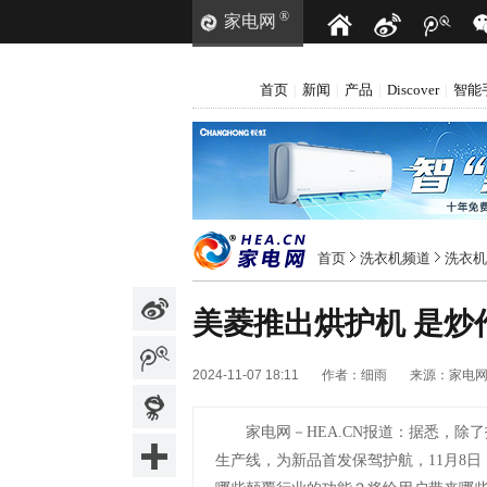
®
家电网
首页
新闻
产品
Discover
智能
|
|
|
|
首页
洗衣机频道
洗衣机
美菱推出烘护机 是炒
2024-11-07 18:11
作者：
细雨
来源：
家电
家电网－HEA.CN报道：
据悉，除了
生产线，为新品首发保驾护航，11月8