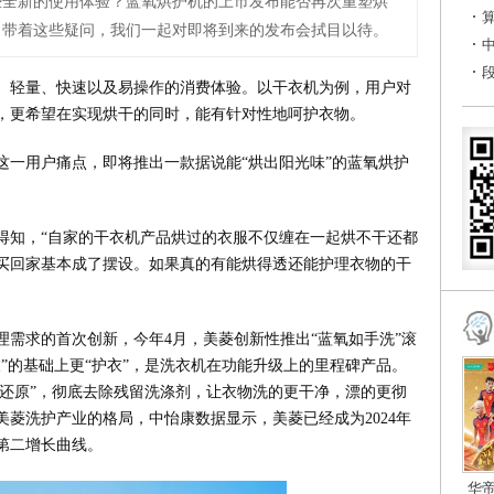
些全新的使用体验？蓝氧烘护机的上市发布能否再次重塑烘
？带着这些疑问，我们一起对即将到来的发布会拭目以待。
、轻量、快速以及易操作的消费体验。以干衣机为例，用户对
，更希望在实现烘干的同时，能有针对性地呵护衣物。
这一用户痛点，即将推出一款据说能“烘出阳光味”的蓝氧烘护
得知，“自家的干衣机产品烘过的衣服不仅缠在一起烘不干还都
买回家基本成了摆设。如果真的有能烘得透还能护理衣物的干
需求的首次创新，今年4月，美菱创新性推出“蓝氧如手洗”滚
”的基础上更“护衣”，是洗衣机在功能升级上的里程碑产品。
三还原”，彻底去除残留洗涤剂，让衣物洗的更干净，漂的更彻
菱洗护产业的格局，中怡康数据显示，美菱已经成为2024年
第二增长曲线。
华