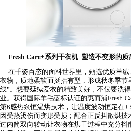
Fresh Care+系列干衣机 塑造不变形的
在千姿百态的面料世界里，甄选优质羊绒
衣物，质地柔软而挺括有型，形成秋冬季节
线”。想要延续爱衣的精致美好，不仅要洗
业。获得国际羊毛蓝标认证的惠而浦Fresh C
第6感热泵恒温烘技术，让温度波动恒定在±
因受热烫伤而变形受损；配合正反抖散烘技
过内筒双向转动让衣物在烘干过程中充分抖