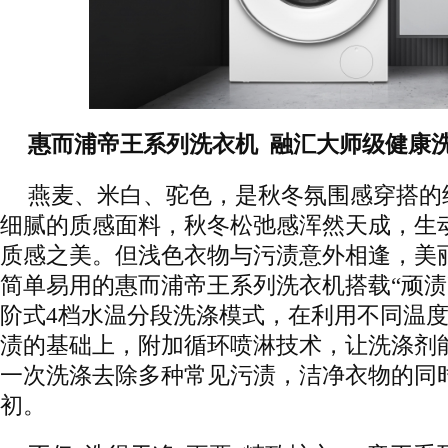
惠而浦帝王系列洗衣机 融汇大师级健康
燕麦、米白、驼色，是秋冬氛围感穿搭的
细腻的质感面料，秋冬松弛感浑然天成，生
质感之美。但浅色衣物与污渍意外相逢，美丽
简单易用的惠而浦帝王系列洗衣机搭载“顽渍
阶式4档水温分段洗涤模式，在利用不同温
渍的基础上，附加循环喷淋技术，让洗涤剂
一次洗涤去除多种常见污渍，洁净衣物的同
初。