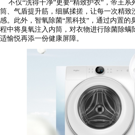
不仅“洗得干净”更要“精致护衣”，帝王
筒、气盾提升筋，细腻揉搓，让每一次精致
感。此外，智氧除菌“黑科技”，通过内置的
程中将臭氧注入内筒，对衣物进行除菌除螨
适愉悦再添一份健康屏障。