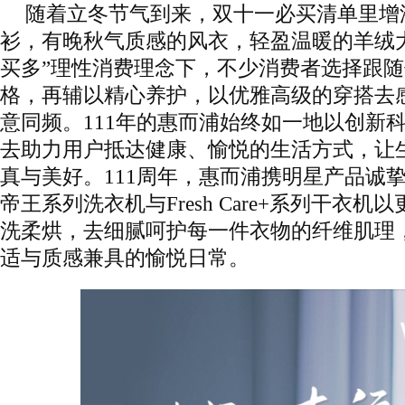
随着立冬节气到来，双十一必买清单里增
衫，有晚秋气质感的风衣，轻盈温暖的羊绒
买多”理性消费理念下，不少消费者选择跟
格，再辅以精心养护，以优雅高级的穿搭去
意同频。111年的惠而浦始终如一地以创新
去助力用户抵达健康、愉悦的生活方式，让
真与美好。111周年，惠而浦携明星产品诚
帝王系列洗衣机与Fresh Care+系列干衣
洗柔烘，去细腻呵护每一件衣物的纤维肌理
适与质感兼具的愉悦日常。