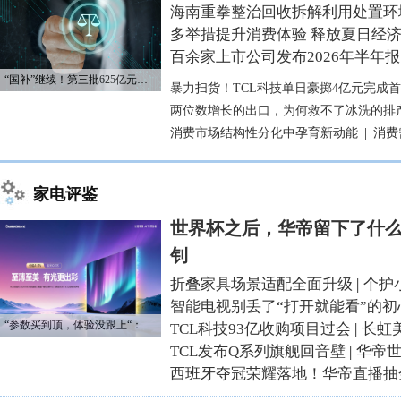
海南重拳整治回收拆解利用处置环
多举措提升消费体验 释放夏日经
百余家上市公司发布2026年半年报
“国补”继续！第三批625亿元资金已下达
暴力扫货！TCL科技单日豪掷4亿元完成
两位数增长的出口，为何救不了冰洗的排
消费市场结构性分化中孕育新动能
|
消费
家电评鉴
世界杯之后，华帝留下了什么
钊
折叠家具场景适配全面升级
|
个护
智能电视别丢了“打开就能看”的初
“参数买到顶，体验没跟上“：长虹追光Q70S给高端电视打了个样
TCL科技93亿收购项目过会
|
长虹
TCL发布Q系列旗舰回音壁
|
华帝
西班牙夺冠荣耀落地！华帝直播抽