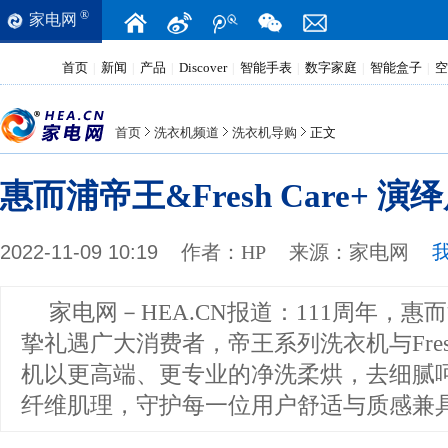
®
家电网
首页
新闻
产品
Discover
智能手表
数字家庭
智能盒子
空
|
|
|
|
|
|
|
首页
洗衣机频道
洗衣机导购
正文
惠而浦帝王&Fresh Care+ 
2022-11-09 10:19
作者：
HP
来源：
家电网
家电网－HEA.CN报道：
111周年，惠
挚礼遇广大消费者，帝王系列洗衣机与Fresh
机以更高端、更专业的净洗柔烘，去细腻
纤维肌理，守护每一位用户舒适与质感兼