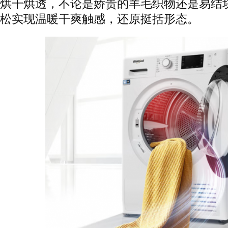
烘干烘透，不论是娇贵的羊毛织物还是易结
松实现温暖干爽触感，还原挺括形态。