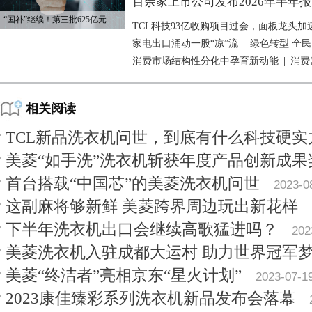
百余家上市公司发布2026年半年报
“国补”继续！第三批625亿元资金已下达
TCL科技93亿收购项目过会，面板龙头加
家电出口涌动一股“凉”流
|
绿色转型 全
消费市场结构性分化中孕育新动能
|
消费
相关阅读
TCL新品洗衣机问世，到底有什么科技硬实
美菱“如手洗”洗衣机斩获年度产品创新成果
首台搭载“中国芯”的美菱洗衣机问世
2023-0
这副麻将够新鲜 美菱跨界周边玩出新花样
下半年洗衣机出口会继续高歌猛进吗？
202
美菱洗衣机入驻成都大运村 助力世界冠军
美菱“终洁者”亮相京东“星火计划”
2023-07-1
2023康佳臻彩系列洗衣机新品发布会落幕