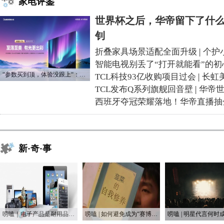
家电评鉴
世界杯之后，华帝留下了什么
钊
折叠家具场景适配全面升级
|
个护
智能电视别丢了“打开就能看”的初
“参数买到顶，体验没跟上“：长虹追光Q70S给高端电视打了个样
TCL科技93亿收购项目过会
|
长虹
TCL发布Q系列旗舰回音壁
|
华帝
西班牙夺冠荣耀落地！华帝直播抽
新·奇·事
唠嗑｜电子产品是耐用品还是消耗品？
唠嗑 | 如何避免成为“赛博韭菜”？