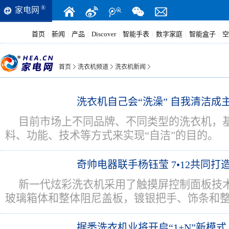
®
家电网
首页
新闻
产品
Discover
智能手表
数字家庭
智能盒子
空
|
|
|
|
|
|
|
首页
洗衣机频道
洗衣机新闻
洗衣机自己会“洗澡” 自我清洁成
目前市场上不同品牌、不同类型的洗衣机，
料、功能、技术等方式来实现“自洁”的目的。
奇帅电器联手杨钰莹 7•12共同打
新一代炫彩洗衣机采用了触摸屏控制面板技
玻璃箱体和整体阻尼盖板，镀银把手、饰条和
据悉洗衣机业将开启“1+N”新模式