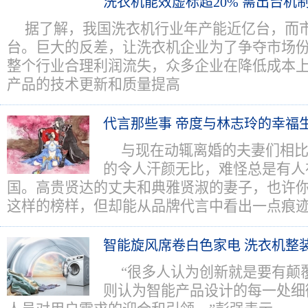
洗衣机能效虚标超20% 需出台机
据了解，我国洗衣机行业年产能近亿台，而市
台。巨大的反差，让洗衣机企业为了争夺市场
整个行业合理利润流失，众多企业在降低成本
产品的技术更新和质量提高
代言那些事 帝度与林志玲的幸福
与现在动辄离婚的夫妻们相
的令人汗颜无比，难怪总是有人
国。高贵贤达的丈夫和典雅贤淑的妻子，也许
这样的榜样，但却能从品牌代言中看出一点痕
智能旋风席卷白色家电 洗衣机整
“很多人认为创新就是要有颠
则认为智能产品设计的每一处细