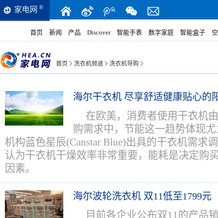
®
家电网
首页
新闻
产品
Discover
智能手表
数字家庭
智能盒子
空
|
|
|
|
|
|
|
首页
洗衣机频道
洗衣机导购
海尔干衣机 尽享舒适健康贴心的
在欧美，消费者使用干衣机
购需求中，节能这一趋势体现尤
机构蓝色星辰(Canstar Blue)出具的干衣机需
认为干衣机干燥效率非常重要，能耗是决定购
因素。
海尔波轮洗衣机 双11低至1799元
目前各企业公布双11的产品