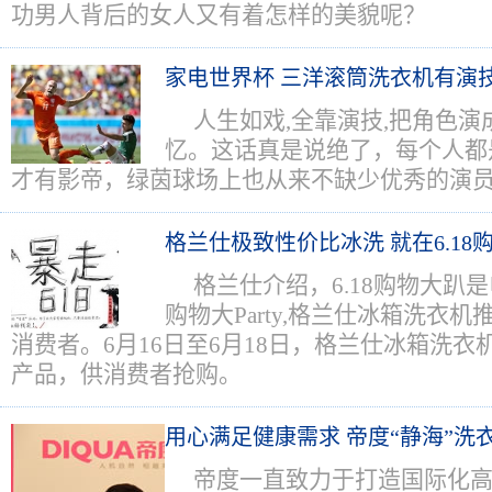
功男人背后的女人又有着怎样的美貌呢？
家电世界杯 三洋滚筒洗衣机有演
人生如戏,全靠演技,把角色演
忆。这话真是说绝了，每个人都
才有影帝，绿茵球场上也从来不缺少优秀的演
格兰仕极致性价比冰洗 就在6.18
格兰仕介绍，6.18购物大趴
购物大Party,格兰仕冰箱洗衣
消费者。6月16日至6月18日，格兰仕冰箱洗
产品，供消费者抢购。
用心满足健康需求 帝度“静海”洗
帝度一直致力于打造国际化