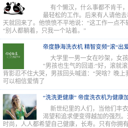
有个懒汉，什么事都不肯干
最轻松的工作。后来有人请他去
天就回来了。他愤愤不平地说：“这工作一点不轻松
“别人都躺着，只我一个站着。”
帝度静海洗衣机 精智变频“滚“出
大学里一男一女在吵架，女孩
“男孩也生气的回道:“好，滚就
背影忍不住大哭，男孩回头喊道：“哭啥？晚上
可以相信爱情了
“洗洗更健康” 帝度洗衣机为健康
新世纪里的人们，当他们丰
渴望和追求便变得越加的强烈。
时尚，人人都希望自己健康，长寿。只有你拥