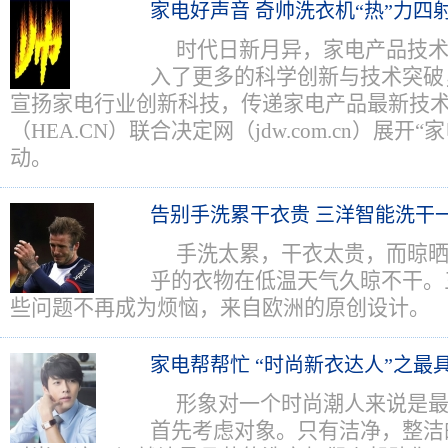
家电好声音 奇帅洗衣机“热”力四
时代日新月异，家电产品技
入了更多的科学创新与技术突破
宣扬家电行业创新科技，传递家电产品最新技
（HEA.CN）联合决定网（jdw.com.cn）展开
动。
告别手洗累干衣贵 三洋智能洗干
手洗太累，干衣太贵，而晾
乎的衣物在低温天气久晾不干。
些问题不再成为烦恼，来自欧洲的原创设计。
家电帮帮忙 “时尚新衣达人”之最
形象对一个时尚潮人来说是
首先考虑对象。只有洁净，整洁