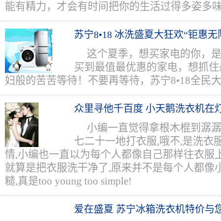
能有精力，才会有时间把你的生活过得多姿多
苏宁8•18 冰洗盛夏大狂欢“钜惠无
这个夏季，想买家电的你，
买到最值最优惠的家电，想抓住
妇般的苦苦等待！不要再等待，苏宁8•18全民
众里寻他千百度 小天鹅洗衣机在
小编一直觉得拿根木棍到潺
七二十一地打衣服,哦不,是洗衣
情,小编也一直以为每个人都像自己那样往衣服
就算是把衣服洗干净了,原来并不是每个人都像
糙,真是too young too simple!
爱在盛夏 苏宁冰箱洗衣机特价与您