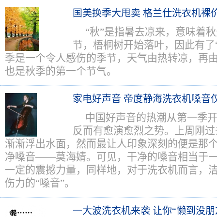
国美换季大甩卖 格兰仕洗衣机裸
“秋”是指暑去凉来，意味着
节，梧桐树开始落叶，因此有了
季是一个令人感伤的季节，天气由热转凉，再
也是秋季的第一个节气。
家电好声音 帝度静海洗衣机嗓音仅
中国好声音的热潮从第一季
反而有愈演愈烈之势。上周刚过
渐渐浮出水面，然而最让人印象深刻的便是那
净嗓音——莫海婧。可见，干净的嗓音相当于
一定的震撼力量，同样地，对于洗衣机而言，
伤力的“嗓音”。
一大波洗衣机来袭 让你“懒到没朋