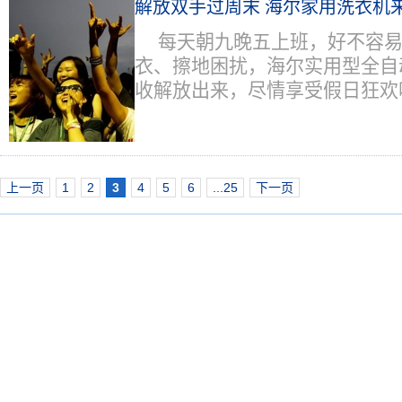
解放双手过周末 海尔家用洗衣机
每天朝九晚五上班，好不容
衣、擦地困扰，海尔实用型全自
收解放出来，尽情享受假日狂欢
上一页
1
2
3
4
5
6
...25
下一页