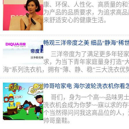
康、环保、人性化、高质量的和
为产品的品质要求，为追求高品
来舒适安心的健康生活。
畅观三洋帝度之美 细品"静海"稀
三洋帝度为了满足更多年轻
求，为当下青年家庭量身打造“大
海”系列洗衣机，拥有“薄、静、稳”三大洗衣优
帅哥哈家电 海尔波轮洗衣机你看
哥们，身为一个高~~品味男
洗衣机会成为你梦~~寐以求的存
个当然得问问我这高品位的人，
帅哥童鞋。