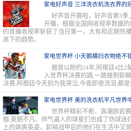
家电好声音 三洋洗衣机洗衣界的
好声音开赛啦，好声音第3季
开播，根据全国网收视率数据的
的首播收视率斩获了当日第一。大有和近期热播
高下的趋势。
家电世界杯 小天鹅横扫衣物绝不
翘首以盼的24年,阿根廷4比
入世界杯决赛的路,一路披荆斩棘
决赛,阿根廷今天别为我哭泣,今夜即使流泪,都
家电世界杯 美的洗衣机平凡世界
世界杯精彩不断、高潮跌宕
瘾,英朗不凡、帅气逼人的球星们也成了伪球迷
上的飒爽英姿，卸掉战甲后的他们在生活中又